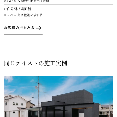
0.4W/㎡·K
断熱性能を示す数値
C値 隙間相当面積
0.3㎠/㎡
気密性能を示す値
お客様の声をみる
同じテイストの施工実例