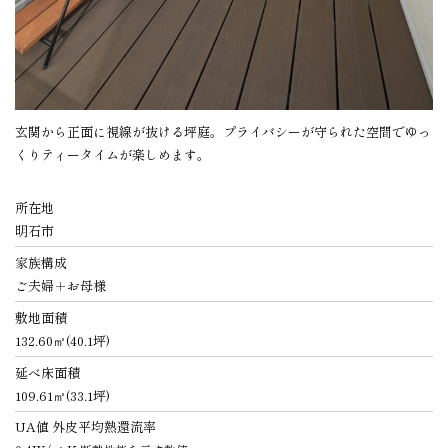
玄関から正面に視線が抜ける坪庭。プライバシーが守られた空間でゆっ
くりティータイムが楽しめます。
所在地
明石市
家族構成
ご夫婦＋お母様
敷地面積
132.60㎡(40.1坪)
延べ床面積
109.61㎡(33.1坪)
UA値 外皮平均熱還流率