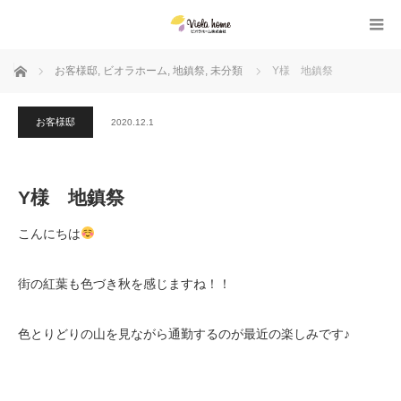
ホーム
お客様邸
,
ビオラホーム
,
地鎮祭
,
未分類
Y様 地鎮祭
お客様邸
2020.12.1
Y様 地鎮祭
こんにちは
街の紅葉も色づき秋を感じますね！！
色とりどりの山を見ながら通勤するのが最近の楽しみです♪