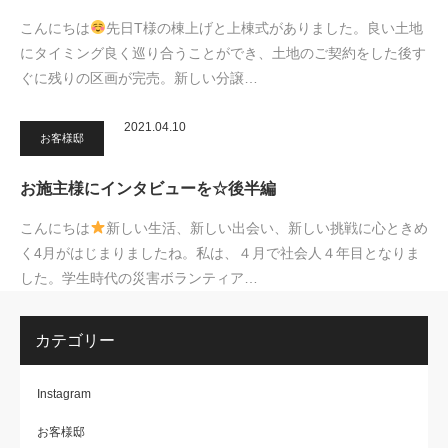
こんにちは
先日T様の棟上げと上棟式がありました。良い土地
にタイミング良く巡り合うことができ、土地のご契約をした後す
ぐに残りの区画が完売。新しい分譲…
2021.04.10
お客様邸
お施主様にインタビューを☆後半編
こんにちは
新しい生活、新しい出会い、新しい挑戦に心ときめ
く4月がはじまりましたね。私は、４月で社会人４年目となりま
した。学生時代の災害ボランティア…
カテゴリー
Instagram
お客様邸