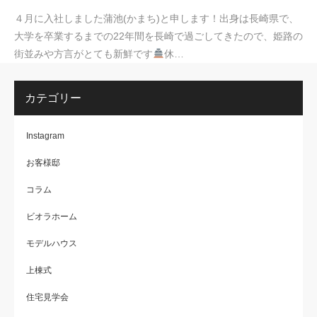
４月に入社しました蒲池(かまち)と申します！出身は長崎県で、
大学を卒業するまでの22年間を長崎で過ごしてきたので、姫路の
街並みや方言がとても新鮮です
休…
カテゴリー
Instagram
お客様邸
コラム
ビオラホーム
モデルハウス
上棟式
住宅見学会