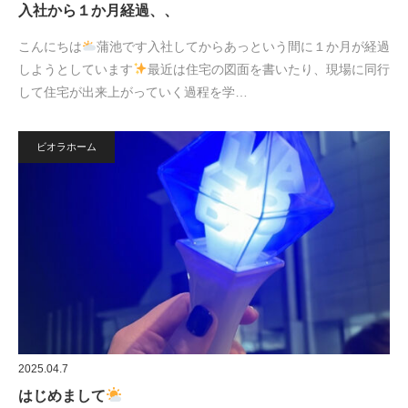
入社から１か月経過、、
こんにちは
蒲池です入社してからあっという間に１か月が経過
しようとしています
最近は住宅の図面を書いたり、現場に同行
して住宅が出来上がっていく過程を学…
ビオラホーム
2025.04.7
はじめまして