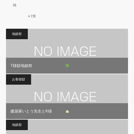
31
« 7月
地鎮祭
T様邸地鎮祭
お客様邸
建築家いとう先生とK様
地鎮祭