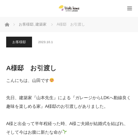
ホーム
お客様邸
,
建築家
A様邸 お引渡し
お客様邸
2023.10.1
A様邸 お引渡し
こんにちは、山田です
先日、建築家『山本先生』による『ガレージからLDKへ動線良く
趣味を楽しめる家』A様邸のお引渡しがありました。
A様と出会って半年程経った時、A様ご夫婦が結婚式を結ばれ、
そして今はお腹に新たな命が