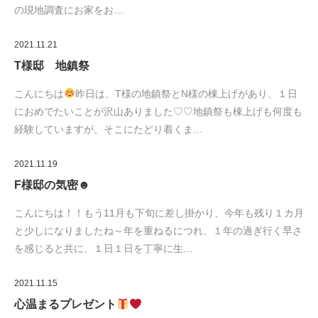
の現地調査にお家をお…
2021.11.21
T様邸 地鎮祭
こんにちは
昨日は、T様の地鎮祭とN様の棟上げがあり、１日
におめでたいことが沢山ありました♡♡地鎮祭も棟上げも何度も
経験していますが、そこにたどり着くま…
2021.11.19
F様邸の気密☻
こんにちは！！もう11月も下旬に差し掛かり、今年も残り１カ月
と少しになりましたね～年を重ねるにつれ、１年の過ぎ行く早さ
を感じると共に、１日１日を丁寧に生…
2021.11.15
心温まるプレゼント