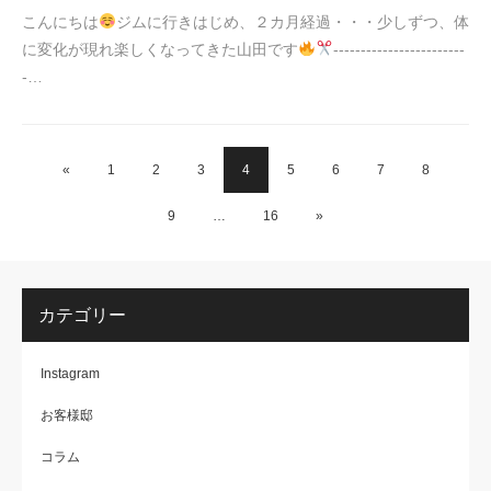
こんにちは
ジムに行きはじめ、２カ月経過・・・少しずつ、体
に変化が現れ楽しくなってきた山田です
------------------------
-…
«
1
2
3
4
5
6
7
8
9
…
16
»
カテゴリー
Instagram
お客様邸
コラム