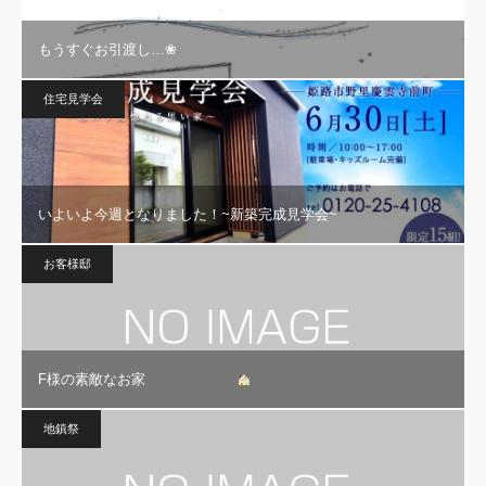
もうすぐお引渡し…❀
住宅見学会
いよいよ今週となりました！~新築完成見学会~
お客様邸
F様の素敵なお家
地鎮祭