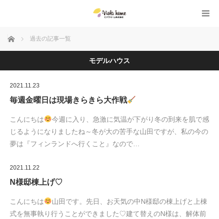
ホーム
過去の記事一覧
モデルハウス
2021.11.23
毎週金曜日は現場きらきら大作戦
こんにちは
今週に入り、急激に気温が下がり冬の到来を肌で感
じるようになりましたね～冬が大の苦手な山田ですが、私の今の
夢は『フィンランドへ行くこと』なので…
2021.11.22
N様邸棟上げ♡
こんにちは
山田です。先日、お天気の中N様邸の棟上げと上棟
式を無事執り行うことができました♡建て替えのN様は、解体前